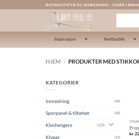
Skip
BUTIKKUTSTYR OG INNREDNING - 100ÅR I BRAN
to
content
Inspirasjon
Nettbutikk
HJEM
/
PRODUKTER MED STIKKO
KATEGORIER
Innredning
(44)
Sporpanel & tilbehør
(20)
STEA
Kleshengere
(122)
Prop
kr
22
Klyper
(15)