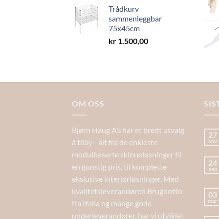
Trådkurv
sammenleggbar
75x45cm
kr
1.500,00
OM OSS
SIS
Bjørn Haug AS har et bredt utvalg
27
å tilby - alt fra de enkleste
nov
modulbaserte skinneløsninger til
24
en gunstig pris, til komplette
sep
ekslusive interiørløsninger. Med
kvalitetsleverandøren Brugnotto
03
mar
fra Italia og mange gode
underleverandører, har vi utviklet