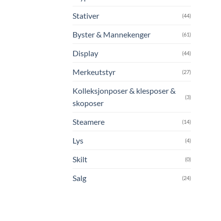
Stativer
(44)
Byster & Mannekenger
(61)
Display
(44)
Merkeutstyr
(27)
Kolleksjonposer & klesposer &
(3)
skoposer
Steamere
(14)
Lys
(4)
Skilt
(0)
Salg
(24)