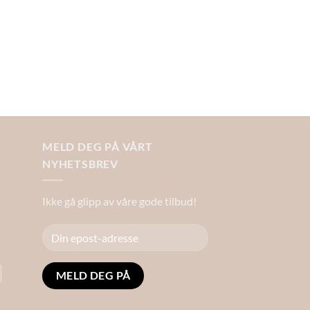
MELD DEG PÅ VÅRT
NYHETSBREV
Ikke gå glipp av våre gode tilbud!
Alternative: