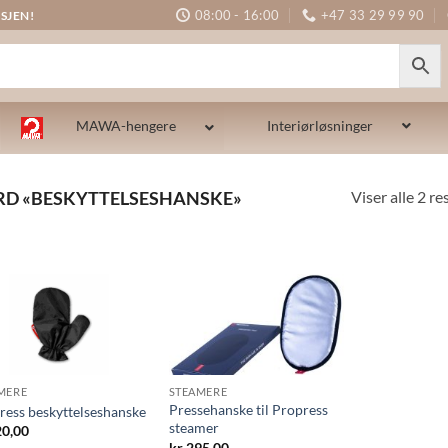
08:00 - 16:00
+47 33 29 99 90
SJEN!
MAWA-hengere
Interiørløsninger
Viser alle 2 re
RD «BESKYTTELSESHANSKE»
MERE
STEAMERE
Pressehanske til Propress
ress beskyttelseshanske
steamer
0,00
kr
295,00