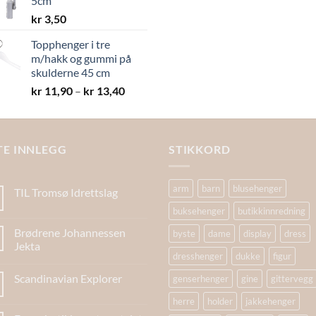
5cm
kr 19,40
kr
3,50
Topphenger i tre
m/hakk og gummi på
skulderne 45 cm
Prisområde:
kr
11,90
–
kr
13,40
kr 11,90
til
kr 13,40
TE INNLEGG
STIKKORD
arm
barn
blusehenger
TIL Tromsø Idrettslag
buksehenger
butikkinnredning
Brødrene Johannessen
byste
dame
display
dress
Jekta
dresshenger
dukke
figur
Scandinavian Explorer
genserhenger
gine
gittervegg
herre
holder
jakkehenger