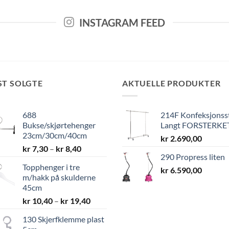
INSTAGRAM FEED
ST SOLGTE
AKTUELLE PRODUKTER
688
214F Konfeksjonss
Bukse/skjørtehenger
Langt FORSTERKE
23cm/30cm/40cm
kr
2.690,00
Prisområde:
kr
7,30
–
kr
8,40
290 Propress liten
kr 7,30
Topphenger i tre
til
kr
6.590,00
m/hakk på skulderne
kr 8,40
45cm
Prisområde:
kr
10,40
–
kr
19,40
kr 10,40
130 Skjerfklemme plast
til