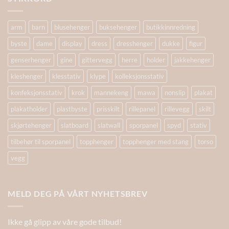
arm
barn
blusehenger
buksehenger
butikkinnredning
byste
dame
display
dress
dresshenger
dukke
figur
genserhenger
gine
gittervegg
herre
holder
jakkehenger
kleshenger
klesstativ
klype
kolleksjonsstativ
konfeksjonsstativ
krok
mannekeng
mawa
nonslip
plakat
plakatholder
plastbyste
prisskilt
rillepanel
rillevegg
skilt
skjørtehenger
slatboard
slatwall
sporpanel
spyd
stativ
tilbehør til sporpanel
topphenger
topphenger med stang
torso
vegg
MELD DEG PÅ VÅRT NYHETSBREV
Ikke gå glipp av våre gode tilbud!