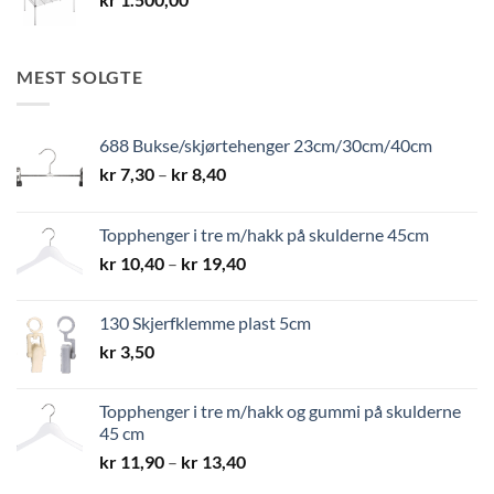
MEST SOLGTE
688 Bukse/skjørtehenger 23cm/30cm/40cm
Prisområde:
kr
7,30
–
kr
8,40
kr 7,30
til
Topphenger i tre m/hakk på skulderne 45cm
kr 8,40
Prisområde:
kr
10,40
–
kr
19,40
kr 10,40
til
130 Skjerfklemme plast 5cm
kr 19,40
kr
3,50
Topphenger i tre m/hakk og gummi på skulderne
45 cm
Prisområde:
kr
11,90
–
kr
13,40
kr 11,90