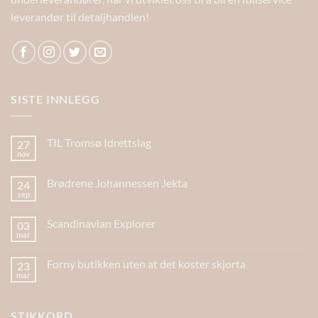
leverandør til detaljhandlen!
SISTE INNLEGG
TIL Tromsø Idrettslag
27
nov
Brødrene Johannessen Jekta
24
sep
Scandinavian Explorer
03
mar
Forny butikken uten at det koster skjorta
23
mar
STIKKORD