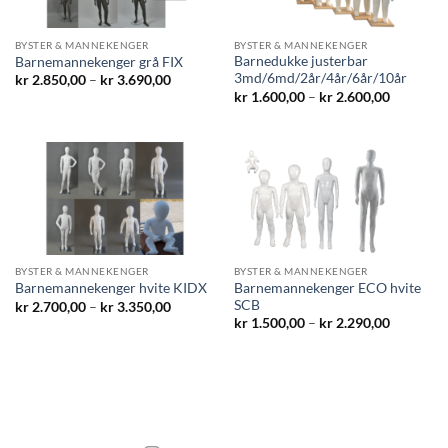
BYSTER & MANNEKENGER
BYSTER & MANNEKENGER
Barnedukke justerbar
Barnemannekenger grå FIX
3md/6md/2år/4år/6år/10år
Prisområde:
kr
2.850,00
–
kr
3.690,00
kr 2.850,00
Prisområ
kr
1.600,00
–
kr
2.600,00
til
kr 1.600,
kr 3.690,00
til
kr 2.600,
BYSTER & MANNEKENGER
BYSTER & MANNEKENGER
Barnemannekenger ECO hvite
Barnemannekenger hvite KIDX
SCB
Prisområde:
kr
2.700,00
–
kr
3.350,00
kr 2.700,00
Prisområ
kr
1.500,00
–
kr
2.290,00
til
kr 1.500,
kr 3.350,00
til
kr 2.290,