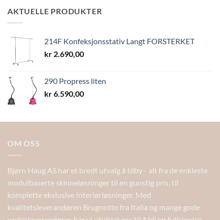
til
AKTUELLE PRODUKTER
kr 13,40
214F Konfeksjonsstativ Langt FORSTERKET
kr
2.690,00
290 Propress liten
kr
6.590,00
OM OSS
Bjørn Haug AS har et bredt utvalg å tilby - alt fra de enkleste
modulbaserte skinneløsninger til en gunstig pris, til
komplette ekslusive interiørløsninger. Med
kvalitetsleverandøren Brugnotto fra Italia og mange gode
underleverandører, har vi utviklet oss til å bli en fullservice