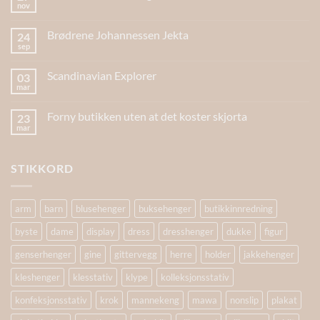
nov
Brødrene Johannessen Jekta
24
sep
Scandinavian Explorer
03
mar
Forny butikken uten at det koster skjorta
23
mar
STIKKORD
arm
barn
blusehenger
buksehenger
butikkinnredning
byste
dame
display
dress
dresshenger
dukke
figur
genserhenger
gine
gittervegg
herre
holder
jakkehenger
kleshenger
klesstativ
klype
kolleksjonsstativ
konfeksjonsstativ
krok
mannekeng
mawa
nonslip
plakat