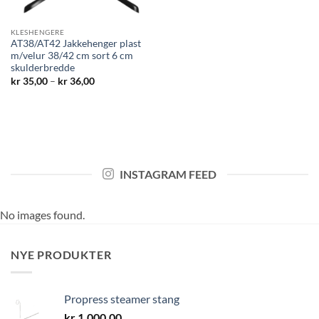
KLESHENGERE
AT38/AT42 Jakkehenger plast
m/velur 38/42 cm sort 6 cm
skulderbredde
Prisområde:
kr
35,00
–
kr
36,00
kr 35,00
til
kr 36,00
INSTAGRAM FEED
No images found.
NYE PRODUKTER
Propress steamer stang
kr
1.000,00