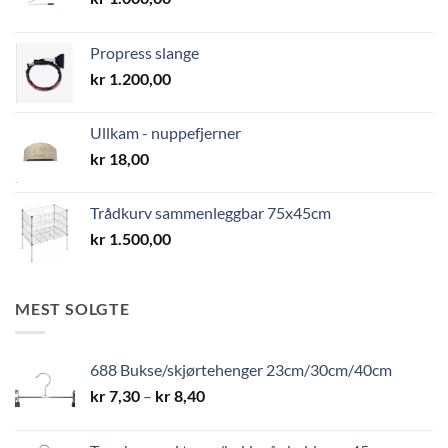
Propress slange
kr
1.200,00
Ullkam - nuppefjerner
kr
18,00
Trådkurv sammenleggbar 75x45cm
kr
1.500,00
MEST SOLGTE
688 Bukse/skjørtehenger 23cm/30cm/40cm
Prisområde:
kr
7,30
–
kr
8,40
kr 7,30
til