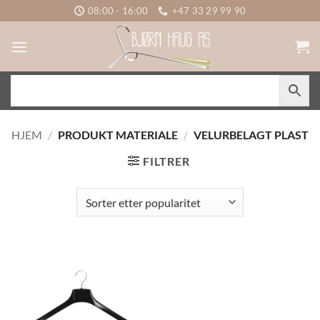
Skip
08:00 - 16:00
+47 33 29 99 90
to
content
HJEM
/
PRODUKT MATERIALE
/
VELURBELAGT PLAST
FILTRER