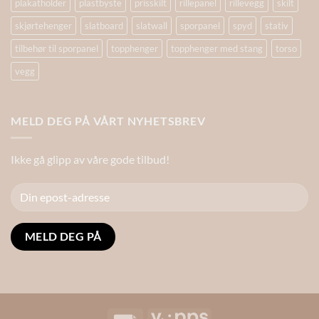
plakatholder
plastbyste
prisskilt
rillepanel
rillevegg
skilt
skjørtehenger
slatboard
slatwall
sporpanel
spyd
stativ
tilbehør til sporpanel
topphenger
topphenger med stang
torso
vegg
MELD DEG PÅ VÅRT NYHETSBREV
Ikke gå glipp av våre gode tilbud!
Alternative:
Invoice
Vipps