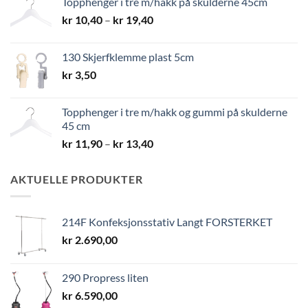
Topphenger i tre m/hakk på skulderne 45cm
kr 8,40
Prisområde:
kr
10,40
–
kr
19,40
kr 10,40
til
130 Skjerfklemme plast 5cm
kr 19,40
kr
3,50
Topphenger i tre m/hakk og gummi på skulderne
45 cm
Prisområde:
kr
11,90
–
kr
13,40
kr 11,90
til
AKTUELLE PRODUKTER
kr 13,40
214F Konfeksjonsstativ Langt FORSTERKET
kr
2.690,00
290 Propress liten
kr
6.590,00