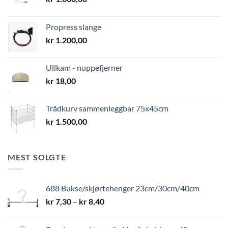
Propress slange
kr
1.200,00
Ullkam - nuppefjerner
kr
18,00
Trådkurv sammenleggbar 75x45cm
kr
1.500,00
MEST SOLGTE
688 Bukse/skjørtehenger 23cm/30cm/40cm
Prisområde:
kr
7,30
–
kr
8,40
kr 7,30
til