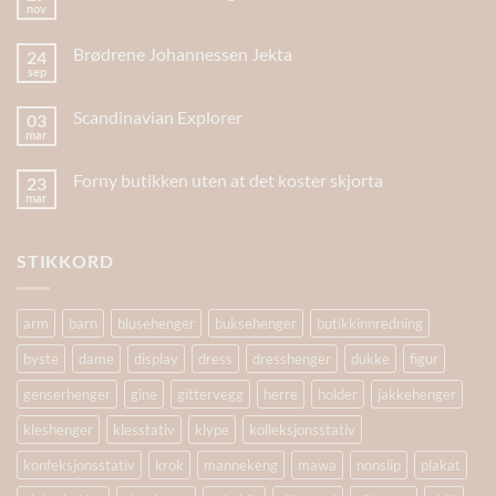
nov
Brødrene Johannessen Jekta
24
sep
Scandinavian Explorer
03
mar
Forny butikken uten at det koster skjorta
23
mar
STIKKORD
arm
barn
blusehenger
buksehenger
butikkinnredning
byste
dame
display
dress
dresshenger
dukke
figur
genserhenger
gine
gittervegg
herre
holder
jakkehenger
kleshenger
klesstativ
klype
kolleksjonsstativ
konfeksjonsstativ
krok
mannekeng
mawa
nonslip
plakat