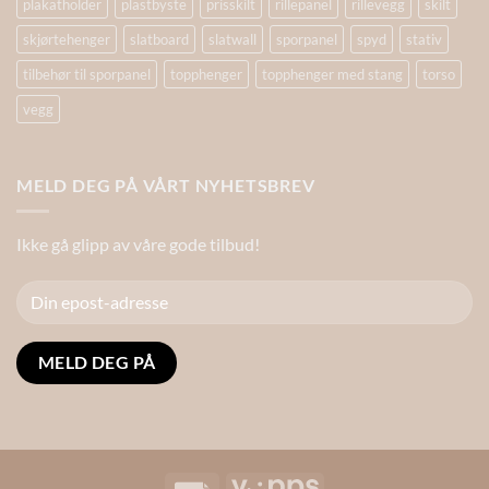
plakatholder
plastbyste
prisskilt
rillepanel
rillevegg
skilt
skjørtehenger
slatboard
slatwall
sporpanel
spyd
stativ
tilbehør til sporpanel
topphenger
topphenger med stang
torso
vegg
MELD DEG PÅ VÅRT NYHETSBREV
Ikke gå glipp av våre gode tilbud!
Alternative:
Invoice
Vipps