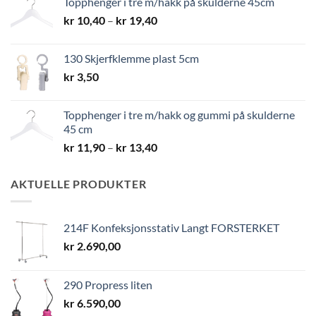
Topphenger i tre m/hakk på skulderne 45cm
kr 8,40
Prisområde:
kr
10,40
–
kr
19,40
kr 10,40
til
130 Skjerfklemme plast 5cm
kr 19,40
kr
3,50
Topphenger i tre m/hakk og gummi på skulderne
45 cm
Prisområde:
kr
11,90
–
kr
13,40
kr 11,90
til
AKTUELLE PRODUKTER
kr 13,40
214F Konfeksjonsstativ Langt FORSTERKET
kr
2.690,00
290 Propress liten
kr
6.590,00