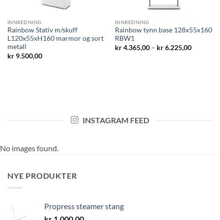
INNREDNING
INNREDNING
Rainbow Stativ m/skuff
Rainbow tynn base 128x55x160
L120x55xH160 marmor og sort
RBW1
metall
Prisområ
kr
4.365,00
–
kr
6.225,00
kr 4.365,
kr
9.500,00
til
kr 6.225,
INSTAGRAM FEED
No images found.
NYE PRODUKTER
Propress steamer stang
kr
1.000,00