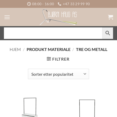
Skip
08:00 - 16:00
+47 33 29 99 90
to
content
HJEM
/
PRODUKT MATERIALE
/
TRE OG METALL
FILTRER