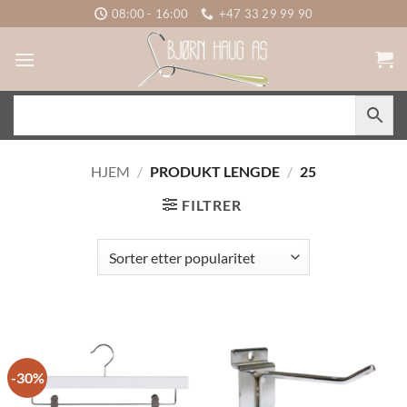
Skip
08:00 - 16:00
+47 33 29 99 90
to
content
HJEM
/
PRODUKT LENGDE
/
25
FILTRER
-30%