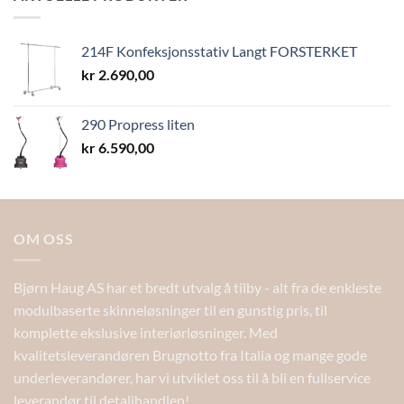
kr 13,40
214F Konfeksjonsstativ Langt FORSTERKET
kr
2.690,00
290 Propress liten
kr
6.590,00
OM OSS
Bjørn Haug AS har et bredt utvalg å tilby - alt fra de enkleste
modulbaserte skinneløsninger til en gunstig pris, til
komplette ekslusive interiørløsninger. Med
kvalitetsleverandøren Brugnotto fra Italia og mange gode
underleverandører, har vi utviklet oss til å bli en fullservice
leverandør til detaljhandlen!