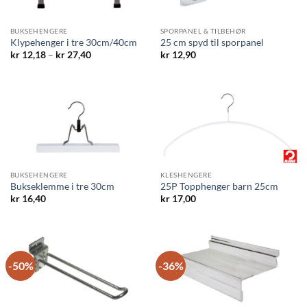
BUKSEHENGERE
SPORPANEL & TILBEHØR
Klypehenger i tre 30cm/40cm
25 cm spyd til sporpanel
Prisområde:
kr
12,18
–
kr
27,40
kr
12,90
kr 12,18
til
kr 27,40
BUKSEHENGERE
KLESHENGERE
Bukseklemme i tre 30cm
25P Topphenger barn 25cm
kr
16,40
kr
17,00
-50%
-36%