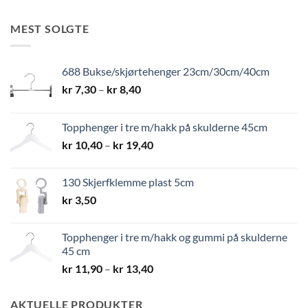
MEST SOLGTE
688 Bukse/skjørtehenger 23cm/30cm/40cm
Prisområde:
kr
7,30
–
kr
8,40
kr 7,30
til
Topphenger i tre m/hakk på skulderne 45cm
kr 8,40
Prisområde:
kr
10,40
–
kr
19,40
kr 10,40
til
130 Skjerfklemme plast 5cm
kr 19,40
kr
3,50
Topphenger i tre m/hakk og gummi på skulderne
45 cm
Prisområde:
kr
11,90
–
kr
13,40
kr 11,90
til
AKTUELLE PRODUKTER