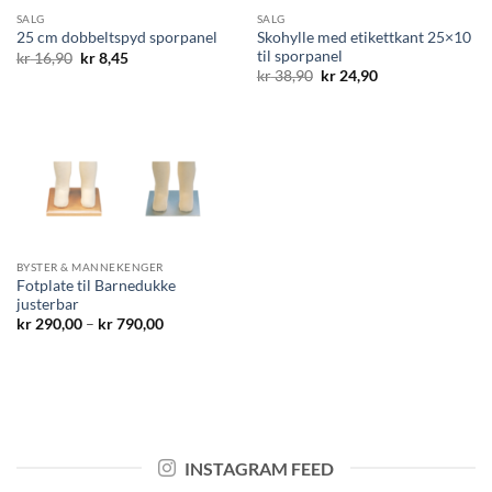
SALG
SALG
Skohylle med etikettkant 25×10
25 cm dobbeltspyd sporpanel
til sporpanel
Opprinnelig
Nåværende
kr
16,90
kr
8,45
pris
pris
Opprinnelig
Nåværende
kr
38,90
kr
24,90
var:
er:
pris
pris
kr 16,90.
kr 8,45.
var:
er:
kr 38,90.
kr 24,90.
BYSTER & MANNEKENGER
Fotplate til Barnedukke
justerbar
Prisområde:
kr
290,00
–
kr
790,00
kr 290,00
til
kr 790,00
INSTAGRAM FEED