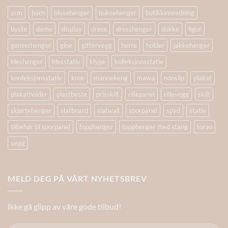
arm
barn
blusehenger
buksehenger
butikkinnredning
byste
dame
display
dress
dresshenger
dukke
figur
genserhenger
gine
gittervegg
herre
holder
jakkehenger
kleshenger
klesstativ
klype
kolleksjonsstativ
konfeksjonsstativ
krok
mannekeng
mawa
nonslip
plakat
plakatholder
plastbyste
prisskilt
rillepanel
rillevegg
skilt
skjørtehenger
slatboard
slatwall
sporpanel
spyd
stativ
tilbehør til sporpanel
topphenger
topphenger med stang
torso
vegg
MELD DEG PÅ VÅRT NYHETSBREV
Ikke gå glipp av våre gode tilbud!