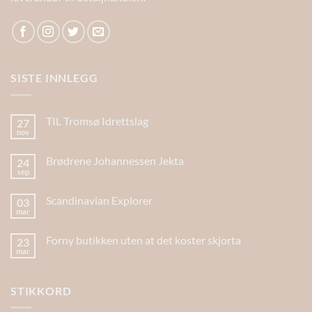
SISTE INNLEGG
TIL Tromsø Idrettslag
27
nov
Brødrene Johannessen Jekta
24
sep
Scandinavian Explorer
03
mar
Forny butikken uten at det koster skjorta
23
mar
STIKKORD