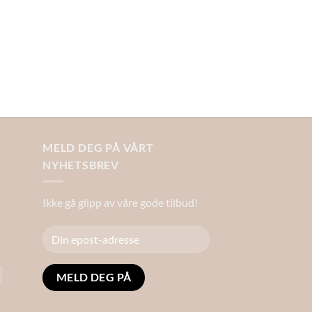
MELD DEG PÅ VÅRT
NYHETSBREV
Ikke gå glipp av våre gode tilbud!
Alternative: