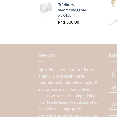
Trådkurv
sammenleggbar
75x45cm
kr
1.500,00
OM OSS
SIS
Bjørn Haug AS har et bredt utvalg
27
å tilby - alt fra de enkleste
nov
modulbaserte skinneløsninger til
24
en gunstig pris, til komplette
sep
ekslusive interiørløsninger. Med
kvalitetsleverandøren Brugnotto
03
mar
fra Italia og mange gode
underleverandører, har vi utviklet