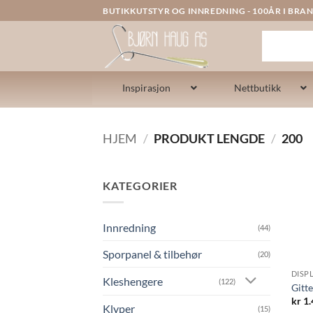
Skip
BUTIKKUTSTYR OG INNREDNING - 100ÅR I BRAN
to
content
Inspirasjon
Nettbutikk
HJEM
/
PRODUKT LENGDE
/
200
KATEGORIER
Innredning
(44)
Sporpanel & tilbehør
(20)
DISP
Kleshengere
(122)
Gitt
kr
1.
Klyper
(15)