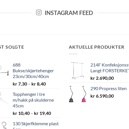
INSTAGRAM FEED
ST SOLGTE
AKTUELLE PRODUKTER
688
214F Konfeksjonss
Bukse/skjørtehenger
Langt FORSTERKE
23cm/30cm/40cm
kr
2.690,00
Prisområde:
kr
7,30
–
kr
8,40
290 Propress liten
kr 7,30
Topphenger i tre
til
kr
6.590,00
m/hakk på skulderne
kr 8,40
45cm
Prisområde:
kr
10,40
–
kr
19,40
kr 10,40
130 Skjerfklemme plast
til