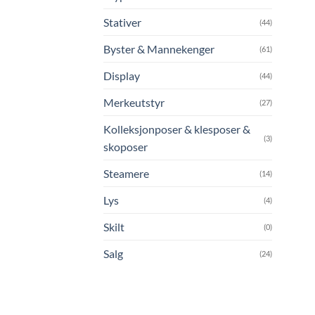
Stativer
(44)
Byster & Mannekenger
(61)
Display
(44)
Merkeutstyr
(27)
Kolleksjonposer & klesposer &
(3)
skoposer
Steamere
(14)
Lys
(4)
Skilt
(0)
Salg
(24)