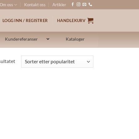
Om oss
Kontakt oss
Artikler
LOGG INN / REGISTRER
HANDLEKURV
Kundereferanser
Kataloger
sultatet