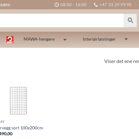
08:00 - 16:00
+47 33 29 99 90
SJEN!
MAWA-hengere
Interiørløsninger
Viser det ene re
LAY
ervegg sort 100x200cm
490,00