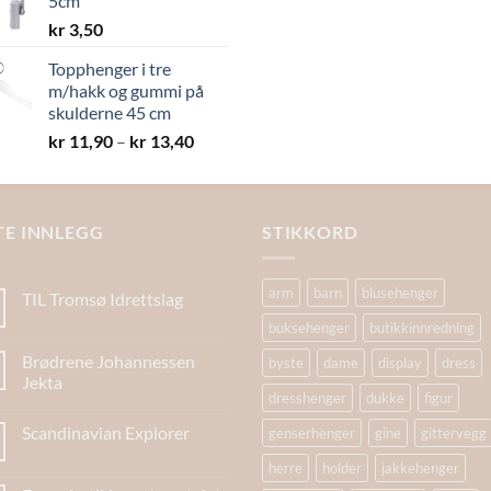
5cm
kr 19,40
kr
3,50
Topphenger i tre
m/hakk og gummi på
skulderne 45 cm
Prisområde:
kr
11,90
–
kr
13,40
kr 11,90
til
kr 13,40
TE INNLEGG
STIKKORD
arm
barn
blusehenger
TIL Tromsø Idrettslag
buksehenger
butikkinnredning
Brødrene Johannessen
byste
dame
display
dress
Jekta
dresshenger
dukke
figur
Scandinavian Explorer
genserhenger
gine
gittervegg
herre
holder
jakkehenger