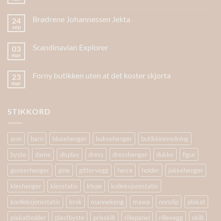
Brødrene Johannessen Jekta
24
sep
Scandinavian Explorer
03
mar
Forny butikken uten at det koster skjorta
23
mar
STIKKORD
arm
barn
blusehenger
buksehenger
butikkinnredning
byste
dame
display
dress
dresshenger
dukke
figur
genserhenger
gine
gittervegg
herre
holder
jakkehenger
kleshenger
klesstativ
klype
kolleksjonsstativ
konfeksjonsstativ
krok
mannekeng
mawa
nonslip
plakat
plakatholder
plastbyste
prisskilt
rillepanel
rillevegg
skilt