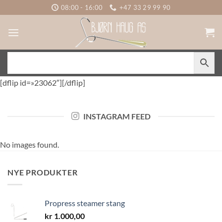
Skip
08:00 - 16:00
+47 33 29 99 90
to
content
[dflip id=»23062″][/dflip]
INSTAGRAM FEED
No images found.
NYE PRODUKTER
Propress steamer stang
kr
1.000,00