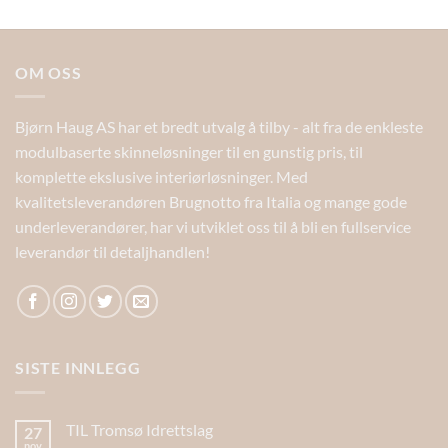
OM OSS
Bjørn Haug AS har et bredt utvalg å tilby - alt fra de enkleste
modulbaserte skinneløsninger til en gunstig pris, til
komplette ekslusive interiørløsninger. Med
kvalitetsleverandøren Brugnotto fra Italia og mange gode
underleverandører, har vi utviklet oss til å bli en fullservice
leverandør til detaljhandlen!
SISTE INNLEGG
TIL Tromsø Idrettslag
27
nov