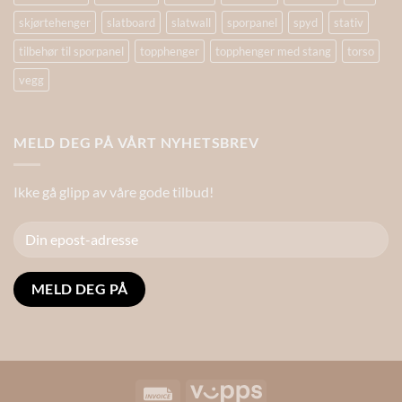
skjørtehenger
slatboard
slatwall
sporpanel
spyd
stativ
tilbehør til sporpanel
topphenger
topphenger med stang
torso
vegg
MELD DEG PÅ VÅRT NYHETSBREV
Ikke gå glipp av våre gode tilbud!
Alternative:
Invoice
Vipps