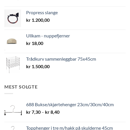
Propress slange
kr
1.200,00
Ullkam - nuppefjerner
kr
18,00
Trådkurv sammenleggbar 75x45cm
kr
1.500,00
MEST SOLGTE
688 Bukse/skjørtehenger 23cm/30cm/40cm
Prisområde:
kr
7,30
–
kr
8,40
kr 7,30
til
Topphenger i tre m/hakk på skulderne 45cm
kr 8,40