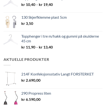
Prisområde:
kr
10,40
–
kr
19,40
kr 10,40
til
130 Skjerfklemme plast 5cm
kr 19,40
kr
3,50
Topphenger i tre m/hakk og gummi på skulderne
45 cm
Prisområde:
kr
11,90
–
kr
13,40
kr 11,90
til
AKTUELLE PRODUKTER
kr 13,40
214F Konfeksjonsstativ Langt FORSTERKET
kr
2.690,00
290 Propress liten
kr
6.590,00