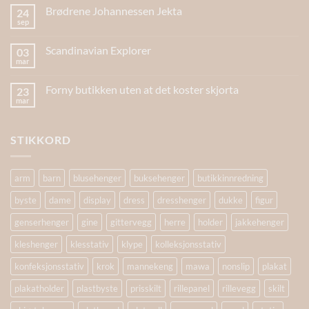
Brødrene Johannessen Jekta
24
sep
Scandinavian Explorer
03
mar
Forny butikken uten at det koster skjorta
23
mar
STIKKORD
arm
barn
blusehenger
buksehenger
butikkinnredning
byste
dame
display
dress
dresshenger
dukke
figur
genserhenger
gine
gittervegg
herre
holder
jakkehenger
kleshenger
klesstativ
klype
kolleksjonsstativ
konfeksjonsstativ
krok
mannekeng
mawa
nonslip
plakat
plakatholder
plastbyste
prisskilt
rillepanel
rillevegg
skilt