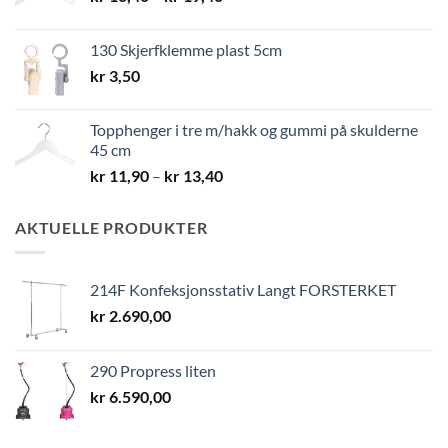
kr 10,40
til
130 Skjerfklemme plast 5cm
kr 19,40
kr
3,50
Topphenger i tre m/hakk og gummi på skulderne
45 cm
Prisområde:
kr
11,90
–
kr
13,40
kr 11,90
til
AKTUELLE PRODUKTER
kr 13,40
214F Konfeksjonsstativ Langt FORSTERKET
kr
2.690,00
290 Propress liten
kr
6.590,00