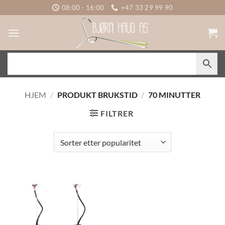
Skip
08:00 - 16:00
+47 33 29 99 90
to
content
HJEM
/
PRODUKT BRUKSTID
/
70 MINUTTER
FILTRER