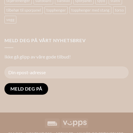
skjørtehenger
slatboard
slatwall
sporpanel
spyd
stativ
tilbehør til sporpanel
topphenger
topphenger med stang
torso
vegg
MELD DEG PÅ VÅRT NYHETSBREV
Ikke gå glipp av våre gode tilbud!
Alternative:
Invoice
Vipps