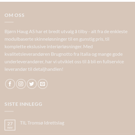
OM OSS
Bjørn Haug AS har et bredt utvalg å tilby - alt fra de enkleste
modulbaserte skinneløsninger til en gunstig pris, til
komplette ekslusive interiørløsninger. Med
kvalitetsleverandøren Brugnotto fra Italia og mange gode
underleverandører, har vi utviklet oss til å bli en fullservice
leverandør til detaljhandlen!
SISTE INNLEGG
TIL Tromsø Idrettslag
27
nov