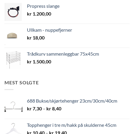
Propress slange
kr
1.200,00
Ullkam - nuppefjerner
kr
18,00
Trådkurv sammenleggbar 75x45cm
kr
1.500,00
MEST SOLGTE
688 Bukse/skjørtehenger 23cm/30cm/40cm
Prisområde:
kr
7,30
–
kr
8,40
kr 7,30
til
Topphenger i tre m/hakk på skulderne 45cm
kr 8,40
Prisområde:
kr
10,40
–
kr
19,40